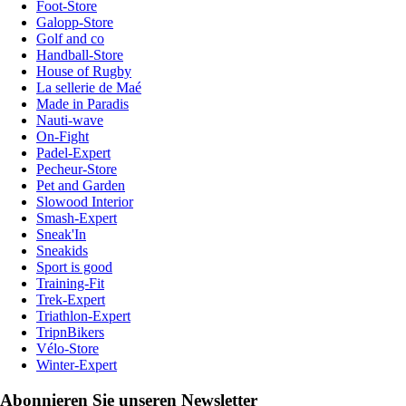
Foot-Store
Galopp-Store
Golf and co
Handball-Store
House of Rugby
La sellerie de Maé
Made in Paradis
Nauti-wave
On-Fight
Padel-Expert
Pecheur-Store
Pet and Garden
Slowood Interior
Smash-Expert
Sneak'In
Sneakids
Sport is good
Training-Fit
Trek-Expert
Triathlon-Expert
TripnBikers
Vélo-Store
Winter-Expert
Abonnieren Sie unseren Newsletter