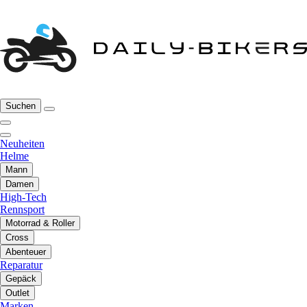
Suchen
Neuheiten
Helme
Mann
Damen
High-Tech
Rennsport
Motorrad & Roller
Cross
Abenteuer
Reparatur
Gepäck
Outlet
Marken