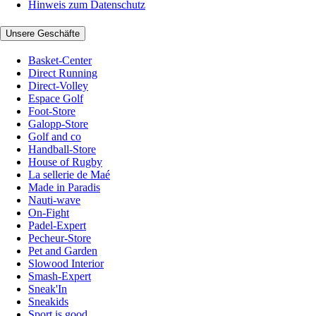
Hinweis zum Datenschutz
Unsere Geschäfte
Basket-Center
Direct Running
Direct-Volley
Espace Golf
Foot-Store
Galopp-Store
Golf and co
Handball-Store
House of Rugby
La sellerie de Maé
Made in Paradis
Nauti-wave
On-Fight
Padel-Expert
Pecheur-Store
Pet and Garden
Slowood Interior
Smash-Expert
Sneak'In
Sneakids
Sport is good