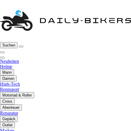
Suchen
Neuheiten
Helme
Mann
Damen
High-Tech
Rennsport
Motorrad & Roller
Cross
Abenteuer
Reparatur
Gepäck
Outlet
Marken