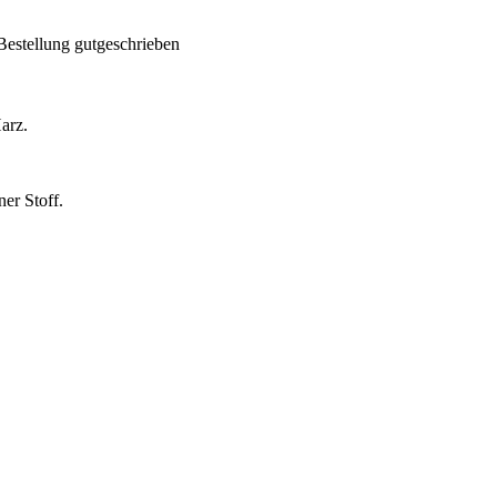
Bestellung gutgeschrieben
arz.
er Stoff.