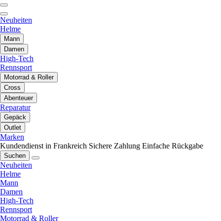
Neuheiten
Helme
Mann
Damen
High-Tech
Rennsport
Motorrad & Roller
Cross
Abenteuer
Reparatur
Gepäck
Outlet
Marken
Kundendienst in Frankreich
Sichere Zahlung
Einfache Rückgabe
Suchen
Neuheiten
Helme
Mann
Damen
High-Tech
Rennsport
Motorrad & Roller