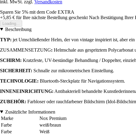
inkl. MwSt. zzgl.
Versandkosten
Sparen Sie 5%
mit dem Code
EXTRA
+5,85 €
für Ihre nächste Bestellung geschenkt
Nach Bestätigung Ihrer 
Loading...
Beschreibung
TYP:
jet Umschließender Helm, der von vintage inspiriert ist, aber ei
ZUSAMMENSETZUNG
:
Helmschale aus gespritztem Polycarbonat u
SCHIRM:
Kratzfeste, UV-beständige Behandlung / Doppelter, einzie
SICHERHEIT:
Schnalle zur mikrometrischen Einstellung.
TECHNOLOGIE:
Bluetooth-Steckplatz für Navigationssystem.
INNENEINRICHTUNG:
Antibakteriell behandelte Kunstlederinne
ZUBEHÖR:
Farbloser oder rauchfarbener Bildschirm (Idol-Bildschir
Zusätzliche Informationen
Marke
Nox Premium
Farbe
weiß/braun
Farbe
Weiß