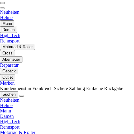
Neuheiten
Helme
Mann
Damen
High-Tech
Rennsport
Motorrad & Roller
Cross
Abenteuer
Reparatur
Gepäck
Outlet
Marken
Kundendienst in Frankreich
Sichere Zahlung
Einfache Rückgabe
Suchen
Neuheiten
Helme
Mann
Damen
High-Tech
Rennsport
Motorrad & Roller