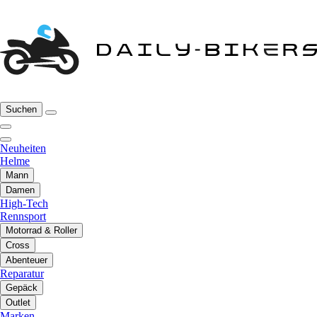
Suchen
Neuheiten
Helme
Mann
Damen
High-Tech
Rennsport
Motorrad & Roller
Cross
Abenteuer
Reparatur
Gepäck
Outlet
Marken