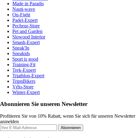
Made in Paradis
Nauti-wave
On-Fight
Padel-Expert
Pecheur-Store
Pet and Garden
Slowood Interior
Smash-Expert
Sneak'In
Sneakids
Sport is good
Training-Fit
Trek-Expert
Triathlon-Expert
TripnBikers
Vélo-Store
Winter-Expert
Abonnieren Sie unseren Newsletter
Profitieren Sie von 10% Rabatt, wenn Sie sich für unseren Newsletter
anmelden
Abonnieren