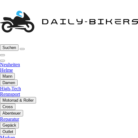
Suchen
Neuheiten
Helme
Mann
Damen
High-Tech
Rennsport
Motorrad & Roller
Cross
Abenteuer
Reparatur
Gepäck
Outlet
Marken