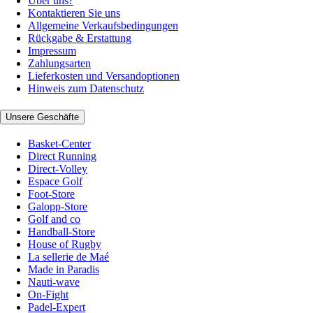
Über uns?
Kontaktieren Sie uns
Allgemeine Verkaufsbedingungen
Rückgabe & Erstattung
Impressum
Zahlungsarten
Lieferkosten und Versandoptionen
Hinweis zum Datenschutz
Unsere Geschäfte
Basket-Center
Direct Running
Direct-Volley
Espace Golf
Foot-Store
Galopp-Store
Golf and co
Handball-Store
House of Rugby
La sellerie de Maé
Made in Paradis
Nauti-wave
On-Fight
Padel-Expert