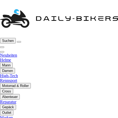
Suchen
Neuheiten
Helme
Mann
Damen
High-Tech
Rennsport
Motorrad & Roller
Cross
Abenteuer
Reparatur
Gepäck
Outlet
Marken