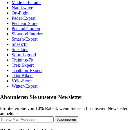
Made in Paradis
Nauti-wave
On-Fight
Padel-Expert
Pecheur-Store
Pet and Garden
Slowood Interior
Smash-Expert
Sneak'In
Sneakids
Sport is good
Training-Fit
Trek-Expert
Triathlon-Expert
TripnBikers
Vélo-Store
Winter-Expert
Abonnieren Sie unseren Newsletter
Profitieren Sie von 10% Rabatt, wenn Sie sich für unseren Newsletter
anmelden
Abonnieren