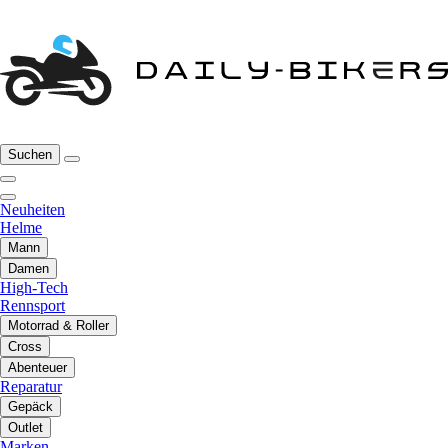
Suchen
Neuheiten
Helme
Mann
Damen
High-Tech
Rennsport
Motorrad & Roller
Cross
Abenteuer
Reparatur
Gepäck
Outlet
Marken