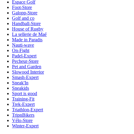
Espace Golf
Foot-Store
Galopp-Store
Golf and co
Handball-Store
House of Rugby
La sellerie de Maé
Made in Paradis
Nauti-wave
On-Fight
Padel-Expert
Pecheur-Store
Pet and Garden
Slowood Interior
Smash-Expert
Sneak'In
Sneakids
Sport is good
Training-Fit
Trek-Expert
Triathlon-Expert
TripnBikers
Vélo-Store
Winter-Expert