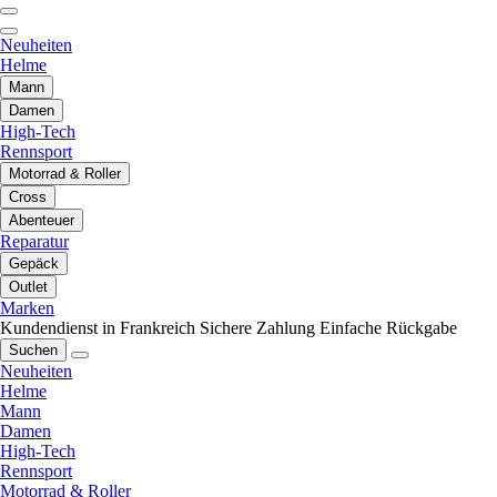
Neuheiten
Helme
Mann
Damen
High-Tech
Rennsport
Motorrad & Roller
Cross
Abenteuer
Reparatur
Gepäck
Outlet
Marken
Kundendienst in Frankreich
Sichere Zahlung
Einfache Rückgabe
Suchen
Neuheiten
Helme
Mann
Damen
High-Tech
Rennsport
Motorrad & Roller