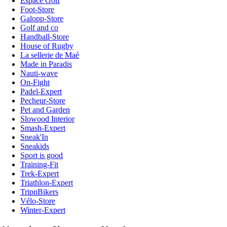
Espace Golf
Foot-Store
Galopp-Store
Golf and co
Handball-Store
House of Rugby
La sellerie de Maé
Made in Paradis
Nauti-wave
On-Fight
Padel-Expert
Pecheur-Store
Pet and Garden
Slowood Interior
Smash-Expert
Sneak'In
Sneakids
Sport is good
Training-Fit
Trek-Expert
Triathlon-Expert
TripnBikers
Vélo-Store
Winter-Expert