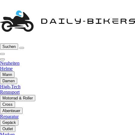
Suchen
Neuheiten
Helme
Mann
Damen
High-Tech
Rennsport
Motorrad & Roller
Cross
Abenteuer
Reparatur
Gepäck
Outlet
Marken