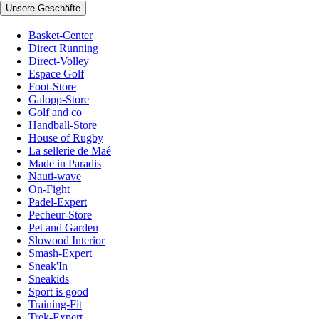
Unsere Geschäfte
Basket-Center
Direct Running
Direct-Volley
Espace Golf
Foot-Store
Galopp-Store
Golf and co
Handball-Store
House of Rugby
La sellerie de Maé
Made in Paradis
Nauti-wave
On-Fight
Padel-Expert
Pecheur-Store
Pet and Garden
Slowood Interior
Smash-Expert
Sneak'In
Sneakids
Sport is good
Training-Fit
Trek-Expert