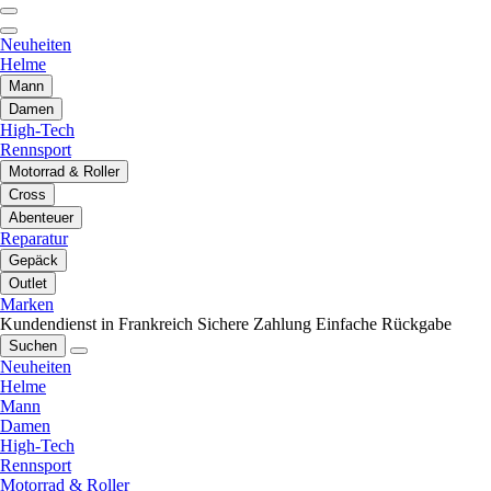
Neuheiten
Helme
Mann
Damen
High-Tech
Rennsport
Motorrad & Roller
Cross
Abenteuer
Reparatur
Gepäck
Outlet
Marken
Kundendienst in Frankreich
Sichere Zahlung
Einfache Rückgabe
Suchen
Neuheiten
Helme
Mann
Damen
High-Tech
Rennsport
Motorrad & Roller