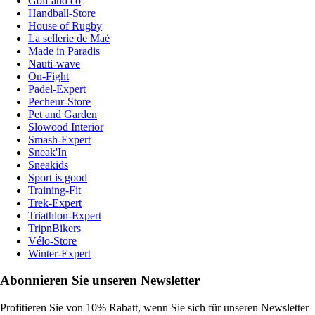
Golf and co
Handball-Store
House of Rugby
La sellerie de Maé
Made in Paradis
Nauti-wave
On-Fight
Padel-Expert
Pecheur-Store
Pet and Garden
Slowood Interior
Smash-Expert
Sneak'In
Sneakids
Sport is good
Training-Fit
Trek-Expert
Triathlon-Expert
TripnBikers
Vélo-Store
Winter-Expert
Abonnieren Sie unseren Newsletter
Profitieren Sie von 10% Rabatt, wenn Sie sich für unseren Newsletter