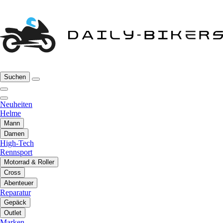
Suchen
Neuheiten
Helme
Mann
Damen
High-Tech
Rennsport
Motorrad & Roller
Cross
Abenteuer
Reparatur
Gepäck
Outlet
Marken