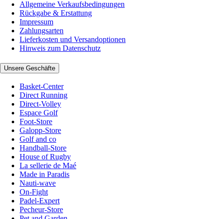
Allgemeine Verkaufsbedingungen
Rückgabe & Erstattung
Impressum
Zahlungsarten
Lieferkosten und Versandoptionen
Hinweis zum Datenschutz
Unsere Geschäfte
Basket-Center
Direct Running
Direct-Volley
Espace Golf
Foot-Store
Galopp-Store
Golf and co
Handball-Store
House of Rugby
La sellerie de Maé
Made in Paradis
Nauti-wave
On-Fight
Padel-Expert
Pecheur-Store
Pet and Garden