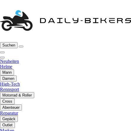
Suchen
Neuheiten
Helme
Mann
Damen
High-Tech
Rennsport
Motorrad & Roller
Cross
Abenteuer
Reparatur
Gepäck
Outlet
Marken