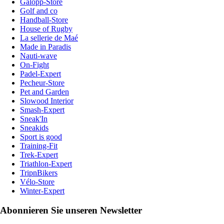
Galopp-Store
Golf and co
Handball-Store
House of Rugby
La sellerie de Maé
Made in Paradis
Nauti-wave
On-Fight
Padel-Expert
Pecheur-Store
Pet and Garden
Slowood Interior
Smash-Expert
Sneak'In
Sneakids
Sport is good
Training-Fit
Trek-Expert
Triathlon-Expert
TripnBikers
Vélo-Store
Winter-Expert
Abonnieren Sie unseren Newsletter