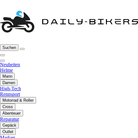
Suchen
Neuheiten
Helme
Mann
Damen
High-Tech
Rennsport
Motorrad & Roller
Cross
Abenteuer
Reparatur
Gepäck
Outlet
Marken