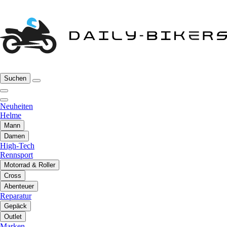
Suchen
Neuheiten
Helme
Mann
Damen
High-Tech
Rennsport
Motorrad & Roller
Cross
Abenteuer
Reparatur
Gepäck
Outlet
Marken