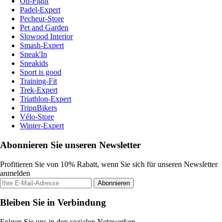
On-Fight
Padel-Expert
Pecheur-Store
Pet and Garden
Slowood Interior
Smash-Expert
Sneak'In
Sneakids
Sport is good
Training-Fit
Trek-Expert
Triathlon-Expert
TripnBikers
Vélo-Store
Winter-Expert
Abonnieren Sie unseren Newsletter
Profitieren Sie von 10% Rabatt, wenn Sie sich für unseren Newsletter
anmelden
Abonnieren
Bleiben Sie in Verbindung
Folgen Sie uns in den sozialen Netzwerken