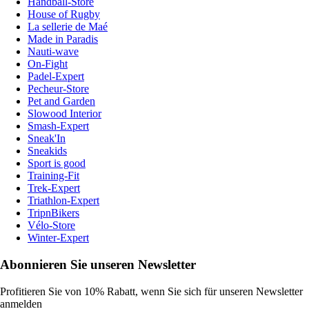
Handball-Store
House of Rugby
La sellerie de Maé
Made in Paradis
Nauti-wave
On-Fight
Padel-Expert
Pecheur-Store
Pet and Garden
Slowood Interior
Smash-Expert
Sneak'In
Sneakids
Sport is good
Training-Fit
Trek-Expert
Triathlon-Expert
TripnBikers
Vélo-Store
Winter-Expert
Abonnieren Sie unseren Newsletter
Profitieren Sie von 10% Rabatt, wenn Sie sich für unseren Newsletter
anmelden