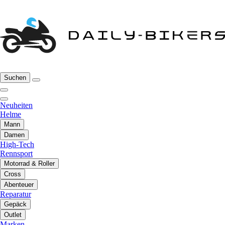
Suchen
Neuheiten
Helme
Mann
Damen
High-Tech
Rennsport
Motorrad & Roller
Cross
Abenteuer
Reparatur
Gepäck
Outlet
Marken