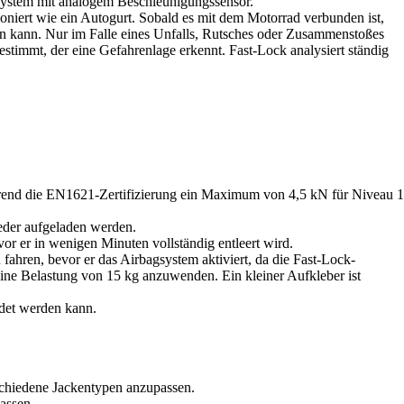
system mit analogem Beschleunigungssensor.
tioniert wie ein Autogurt. Sobald es mit dem Motorrad verbunden ist,
ren kann. Nur im Falle eines Unfalls, Rutsches oder Zusammenstoßes
stimmt, der eine Gefahrenlage erkennt. Fast-Lock analysiert ständig
ährend die EN1621-Zertifizierung ein Maximum von 4,5 kN für Niveau 1
eder aufgeladen werden.
or er in wenigen Minuten vollständig entleert wird.
ahren, bevor er das Airbagsystem aktiviert, da die Fast-Lock-
 eine Belastung von 15 kg anzuwenden. Ein kleiner Aufkleber ist
det werden kann.
schiedene Jackentypen anzupassen.
assen.