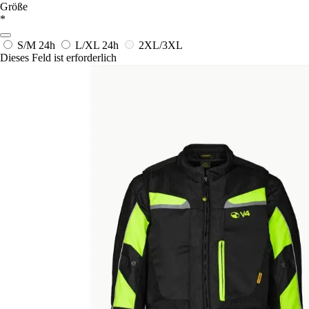
Größe
*
S/M
24h
L/XL
24h
2XL/3XL
Dieses Feld ist erforderlich