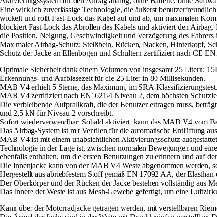
Aktivierungssystem für den Airbag analog, ohne Batterie, ohne Sof
Eine wirklich zuverlässige Technologie, die äußerst benutzerfreundlich 
wickelt und rollt Fast-Lock das Kabel auf und ab, um maximalen Komfo
blockiert Fast-Lock das Abrollen des Kabels und aktiviert den Airbag
die Position, Neigung, Geschwindigkeit und Verzögerung des Fahrers 
Maximaler Airbag-Schutz: Steißbein, Rücken, Nacken, Hinterkopf, Sch
Schutz der Jacke an Ellenbogen und Schultern zertifiziert nach CE E
Optimale Sicherheit dank einem Volumen von insgesamt 25 Litern: 15L
Erkennungs- und Aufblasezeit für die 25 Liter in 80 Millisekunden.
MAB V4 erhielt 5 Sterne, das Maximum, im SRA-Klassifizierungstest
MAB V4 zertifiziert nach EN1621/4 Niveau 2, dem höchsten Schutzlev
Die verbleibende Aufprallkraft, die der Benutzer ertragen muss, betr
und 2,5 kN für Niveau 2 vorschreibt.
Sofort wiederverwendbar: Sobald aktiviert, kann das MAB V4 vom Be
Das Airbag-System ist mit Ventilen für die automatische Entlüftung au
MAB V4 ist mit einem unabsichtlichen Aktivierungsschutz ausgestattet
Technologie in der Lage ist, zwischen normalen Bewegungen und einer N
ebenfalls enthalten, um die ersten Benutzungen zu erinnern und auf d
Die Innenjacke kann von der MAB V4 Weste abgenommen werden, sod
Hergestellt aus abriebfestem Stoff gemäß EN 17092 AA, der Elasthan e
Der Oberkörper und der Rücken der Jacke bestehen vollständig aus Me
Das Innere der Weste ist aus Mesh-Gewebe gefertigt, um eine Luftzirk
Kann über der Motorradjacke getragen werden, mit verstellbaren Riem
Die Ärmel der Jacke sind in der Weite mit Druckknöpfen verstellbar. D