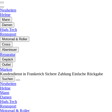
Neuheiten
Helme
Mann
Damen
High-Tech
Rennsport
Motorrad & Roller
Cross
Abenteuer
Reparatur
Gepäck
Outlet
Marken
Kundendienst in Frankreich
Sichere Zahlung
Einfache Rückgabe
Suchen
Neuheiten
Helme
Mann
Damen
High-Tech
Rennsport
Motorrad & Roller