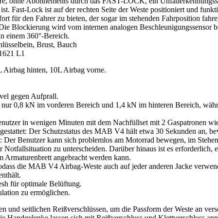
tware, ohne Abonnements durch das FAST-LOCK, ein Unfallerkennungs
ist. Fast-Lock ist auf der rechten Seite der Weste positioniert und funk
rt für den Fahrer zu bieten, der sogar im stehenden Fahrposition fah
. Die Blockierung wird vom internen analogen Beschleunigungssensor be
in einem 360°-Bereich.
lüsselbein, Brust, Bauch
N1621 L1
 Airbag hinten, 10L Airbag vorne.
.
el gegen Aufprall.
ägt nur 0,8 kN im vorderen Bereich und 1,4 kN im hinteren Bereich, w
nutzer in wenigen Minuten mit dem Nachfüllset mit 2 Gaspatronen wi
sgestattet: Der Schutzstatus des MAB V4 hält etwa 30 Sekunden an, bev
: Der Benutzer kann sich problemlos am Motorrad bewegen, im Stehen f
otfallsituation zu unterscheiden. Darüber hinaus ist es erforderlich,
em Armaturenbrett angebracht werden kann.
ass die MAB V4 Airbag-Weste auch auf jeder anderen Jacke verwen
nthält.
sh für optimale Belüftung.
ulation zu ermöglichen.
en und seitlichen Reißverschlüssen, um die Passform der Weste an ver
ie Handgelenke lassen sich mit Reißverschluss und Klettverschluss anp