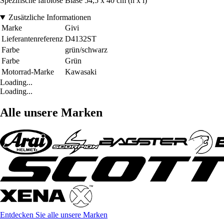
Spezifische farblose Blase 54,5 x 40 cm (h x l)
Zusätzliche Informationen
Marke
Givi
Lieferantenreferenz
D4132ST
Farbe
grün/schwarz
Farbe
Grün
Motorrad-Marke
Kawasaki
Loading...
Loading...
Alle unsere Marken
Entdecken Sie alle unsere Marken