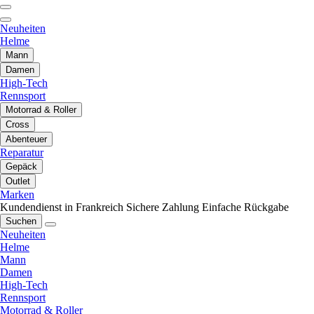
Neuheiten
Helme
Mann
Damen
High-Tech
Rennsport
Motorrad & Roller
Cross
Abenteuer
Reparatur
Gepäck
Outlet
Marken
Kundendienst in Frankreich
Sichere Zahlung
Einfache Rückgabe
Suchen
Neuheiten
Helme
Mann
Damen
High-Tech
Rennsport
Motorrad & Roller