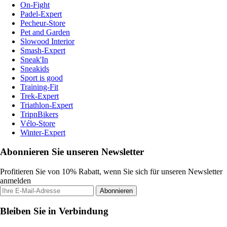
On-Fight
Padel-Expert
Pecheur-Store
Pet and Garden
Slowood Interior
Smash-Expert
Sneak'In
Sneakids
Sport is good
Training-Fit
Trek-Expert
Triathlon-Expert
TripnBikers
Vélo-Store
Winter-Expert
Abonnieren Sie unseren Newsletter
Profitieren Sie von 10% Rabatt, wenn Sie sich für unseren Newsletter
anmelden
Abonnieren
Bleiben Sie in Verbindung