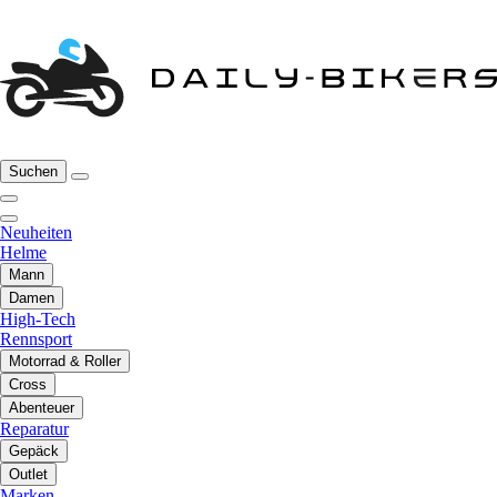
Suchen
Neuheiten
Helme
Mann
Damen
High-Tech
Rennsport
Motorrad & Roller
Cross
Abenteuer
Reparatur
Gepäck
Outlet
Marken