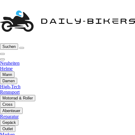
Suchen
Neuheiten
Helme
Mann
Damen
High-Tech
Rennsport
Motorrad & Roller
Cross
Abenteuer
Reparatur
Gepäck
Outlet
Marken