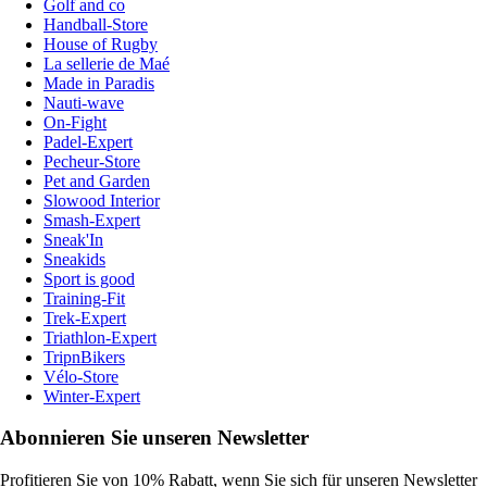
Golf and co
Handball-Store
House of Rugby
La sellerie de Maé
Made in Paradis
Nauti-wave
On-Fight
Padel-Expert
Pecheur-Store
Pet and Garden
Slowood Interior
Smash-Expert
Sneak'In
Sneakids
Sport is good
Training-Fit
Trek-Expert
Triathlon-Expert
TripnBikers
Vélo-Store
Winter-Expert
Abonnieren Sie unseren Newsletter
Profitieren Sie von 10% Rabatt, wenn Sie sich für unseren Newsletter