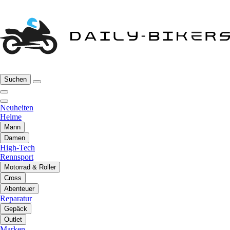
Suchen
Neuheiten
Helme
Mann
Damen
High-Tech
Rennsport
Motorrad & Roller
Cross
Abenteuer
Reparatur
Gepäck
Outlet
Marken