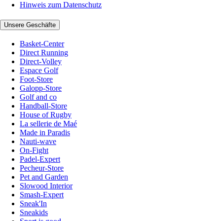
Hinweis zum Datenschutz
Unsere Geschäfte
Basket-Center
Direct Running
Direct-Volley
Espace Golf
Foot-Store
Galopp-Store
Golf and co
Handball-Store
House of Rugby
La sellerie de Maé
Made in Paradis
Nauti-wave
On-Fight
Padel-Expert
Pecheur-Store
Pet and Garden
Slowood Interior
Smash-Expert
Sneak'In
Sneakids