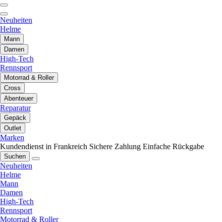
Neuheiten
Helme
Mann
Damen
High-Tech
Rennsport
Motorrad & Roller
Cross
Abenteuer
Reparatur
Gepäck
Outlet
Marken
Kundendienst in Frankreich
Sichere Zahlung
Einfache Rückgabe
Suchen
Neuheiten
Helme
Mann
Damen
High-Tech
Rennsport
Motorrad & Roller