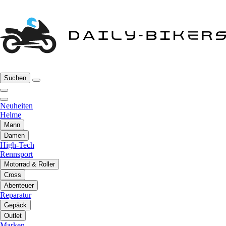
Suchen
Neuheiten
Helme
Mann
Damen
High-Tech
Rennsport
Motorrad & Roller
Cross
Abenteuer
Reparatur
Gepäck
Outlet
Marken