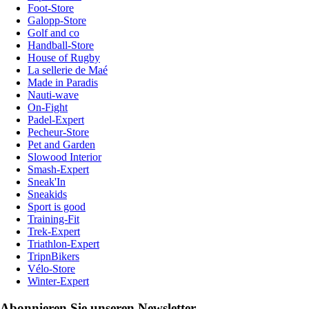
Foot-Store
Galopp-Store
Golf and co
Handball-Store
House of Rugby
La sellerie de Maé
Made in Paradis
Nauti-wave
On-Fight
Padel-Expert
Pecheur-Store
Pet and Garden
Slowood Interior
Smash-Expert
Sneak'In
Sneakids
Sport is good
Training-Fit
Trek-Expert
Triathlon-Expert
TripnBikers
Vélo-Store
Winter-Expert
Abonnieren Sie unseren Newsletter