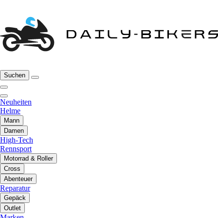
Suchen
Neuheiten
Helme
Mann
Damen
High-Tech
Rennsport
Motorrad & Roller
Cross
Abenteuer
Reparatur
Gepäck
Outlet
Marken