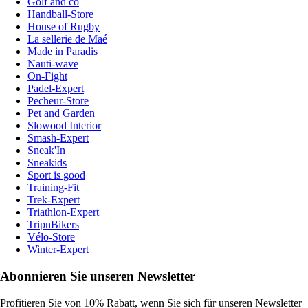
Golf and co
Handball-Store
House of Rugby
La sellerie de Maé
Made in Paradis
Nauti-wave
On-Fight
Padel-Expert
Pecheur-Store
Pet and Garden
Slowood Interior
Smash-Expert
Sneak'In
Sneakids
Sport is good
Training-Fit
Trek-Expert
Triathlon-Expert
TripnBikers
Vélo-Store
Winter-Expert
Abonnieren Sie unseren Newsletter
Profitieren Sie von 10% Rabatt, wenn Sie sich für unseren Newsletter