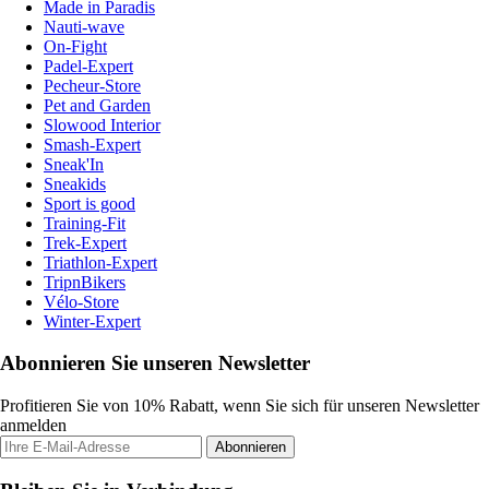
Made in Paradis
Nauti-wave
On-Fight
Padel-Expert
Pecheur-Store
Pet and Garden
Slowood Interior
Smash-Expert
Sneak'In
Sneakids
Sport is good
Training-Fit
Trek-Expert
Triathlon-Expert
TripnBikers
Vélo-Store
Winter-Expert
Abonnieren Sie unseren Newsletter
Profitieren Sie von 10% Rabatt, wenn Sie sich für unseren Newsletter
anmelden
Abonnieren