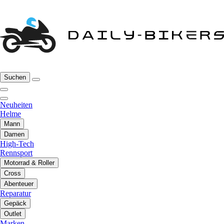
Suchen
Neuheiten
Helme
Mann
Damen
High-Tech
Rennsport
Motorrad & Roller
Cross
Abenteuer
Reparatur
Gepäck
Outlet
Marken