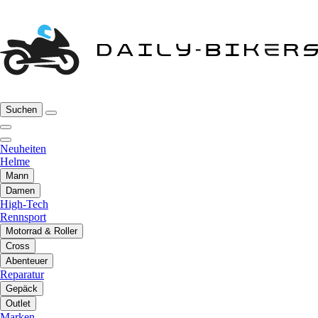
Suchen
Neuheiten
Helme
Mann
Damen
High-Tech
Rennsport
Motorrad & Roller
Cross
Abenteuer
Reparatur
Gepäck
Outlet
Marken