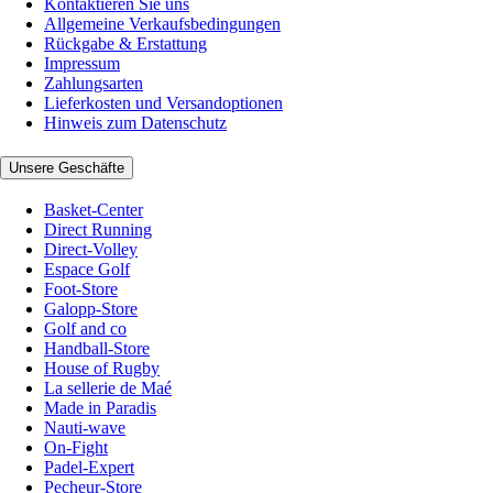
Kontaktieren Sie uns
Allgemeine Verkaufsbedingungen
Rückgabe & Erstattung
Impressum
Zahlungsarten
Lieferkosten und Versandoptionen
Hinweis zum Datenschutz
Unsere Geschäfte
Basket-Center
Direct Running
Direct-Volley
Espace Golf
Foot-Store
Galopp-Store
Golf and co
Handball-Store
House of Rugby
La sellerie de Maé
Made in Paradis
Nauti-wave
On-Fight
Padel-Expert
Pecheur-Store