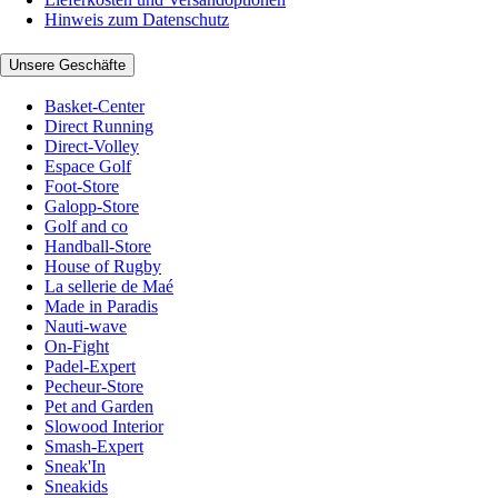
Hinweis zum Datenschutz
Unsere Geschäfte
Basket-Center
Direct Running
Direct-Volley
Espace Golf
Foot-Store
Galopp-Store
Golf and co
Handball-Store
House of Rugby
La sellerie de Maé
Made in Paradis
Nauti-wave
On-Fight
Padel-Expert
Pecheur-Store
Pet and Garden
Slowood Interior
Smash-Expert
Sneak'In
Sneakids