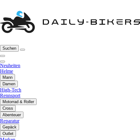
Suchen
Neuheiten
Helme
Mann
Damen
High-Tech
Rennsport
Motorrad & Roller
Cross
Abenteuer
Reparatur
Gepäck
Outlet
Marken