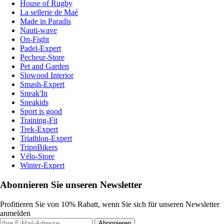
House of Rugby
La sellerie de Maé
Made in Paradis
Nauti-wave
On-Fight
Padel-Expert
Pecheur-Store
Pet and Garden
Slowood Interior
Smash-Expert
Sneak'In
Sneakids
Sport is good
Training-Fit
Trek-Expert
Triathlon-Expert
TripnBikers
Vélo-Store
Winter-Expert
Abonnieren Sie unseren Newsletter
Profitieren Sie von 10% Rabatt, wenn Sie sich für unseren Newsletter
anmelden
Abonnieren