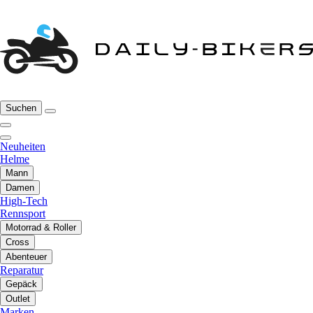
Suchen
Neuheiten
Helme
Mann
Damen
High-Tech
Rennsport
Motorrad & Roller
Cross
Abenteuer
Reparatur
Gepäck
Outlet
Marken