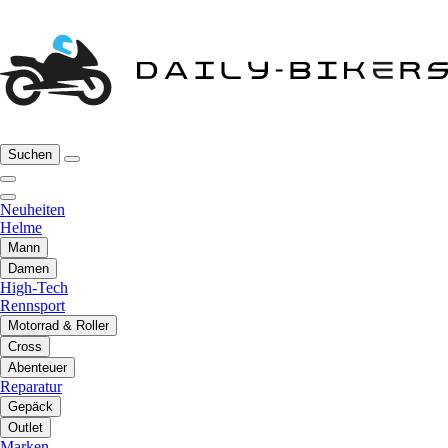
Suchen
Neuheiten
Helme
Mann
Damen
High-Tech
Rennsport
Motorrad & Roller
Cross
Abenteuer
Reparatur
Gepäck
Outlet
Marken