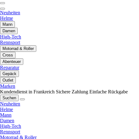
Neuheiten
Helme
Mann
Damen
High-Tech
Rennsport
Motorrad & Roller
Cross
Abenteuer
Reparatur
Gepäck
Outlet
Marken
Kundendienst in Frankreich
Sichere Zahlung
Einfache Rückgabe
Suchen
Neuheiten
Helme
Mann
Damen
High-Tech
Rennsport
Motorrad & Roller