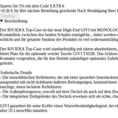
Sparen Sie 5%
mit dem Code
EXTRA
+8,36 €
für Ihre nächste Bestellung geschenkt
Nach Bestätigung Ihrer 
Loading...
Beschreibung
Der RIVIERA Top-Case ist das neue High-End GIVI mit MONOLOCK Befes
Kontaktlinie zwischen den beiden Schalen ermöglicht... dabei werde
schlicht und die gesamte Struktur des Produkts ist viel widerstandsfähi
Der RIVIERA Top-Case wird standardmäßig mit einem abnehmbaren, weic
bietet Platz für die optionale weiche Tasche GIVI T502B. Das Schloss
Kontakte vorgesehen, die für den Betrieb zukünftiger optionaler Zubeh
getestet.
Ästhetische Details
- Die monolithischen Reflektoren, die mit einer speziellen Innenlackier
ausgestattet mit nicht sichtbaren äußeren Befestigungen, kennzeichne
rauchige, innen lackierte Reflektoren.
- Die Außenphotogravur, sowohl auf dem Deckel als auch auf dem Bode
- Die integrierten Drehgelenke des Deckels erweisen sich als echte, cha
GIVI garantiert für seine Koffer einen Wasserbeständigkeitsgrad, der e
über 20 Litern/Min simuliert.