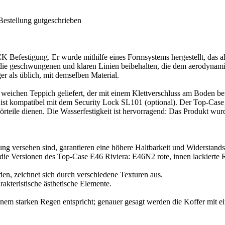
Bestellung gutgeschrieben
tigung. Er wurde mithilfe eines Formsystems hergestellt, das als Un
n die geschwungenen und klaren Linien beibehalten, die dem aerodyna
ger als üblich, mit demselben Material.
hen Teppich geliefert, der mit einem Klettverschluss am Boden befest
 ist kompatibel mit dem Security Lock SL101 (optional). Der Top-Case 
örteile dienen. Die Wasserfestigkeit ist hervorragend: Das Produkt wu
ung versehen sind, garantieren eine höhere Haltbarkeit und Widerstandsf
n die Versionen des Top-Case E46 Riviera: E46N2 rote, innen lackierte
n, zeichnet sich durch verschiedene Texturen aus.
rakteristische ästhetische Elemente.
inem starken Regen entspricht; genauer gesagt werden die Koffer mit ei