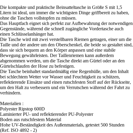
Die kompakte und praktische Beinsatteltasche in Größe S mit 1,5
Litern ist ideal, um immer die wichtigsten Dinge griffbereit zu haben,
ohne die Taschen vollstopfen zu müssen.
Das Hauptfach eignet sich perfekt zur Aufbewahrung der notwendigen
Gegenstände, während die schnell zugängliche Vordertasche auch
einen Schlüsselanhänger hat.
Die Tasche wird mit zwei verstellbaren Riemen getragen, einer um die
Taille und der andere um den Oberschenkel, die beide so gestaltet sind,
dass sie sich bequem an den Körper anpassen und eine stabile
Bewegung gewährleisten. Der Taillenriemen kann außerdem
abgenommen werden, um die Tasche direkt am Gürtel oder an den
Gürtelschlaufen der Hose zu befestigen.
Die Tasche beinhaltet standardmäßig eine Regenhülle, um den Inhalt
bei schlechtem Wetter vor Wasser und Feuchtigkeit zu schützen,
reflektierende Einsätze und einen rutschfesten Stoff auf der Rückseite,
um den Halt zu verbessern und ein Verrutschen während der Fahrt zu
verhindern.
Materialien :
Polyester Ripstop 600D
Laminierter PU- und reflektierender PU-Polyester
Boden aus rutschfestem Material
Hohe UV-Beständigkeit des Außenmaterials, getestet 500 Stunden
(Ref. ISO 4892 - 2)