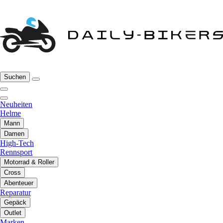
Suchen
Neuheiten
Helme
Mann
Damen
High-Tech
Rennsport
Motorrad & Roller
Cross
Abenteuer
Reparatur
Gepäck
Outlet
Marken