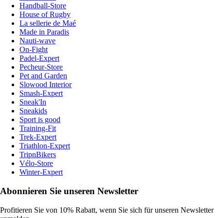
Handball-Store
House of Rugby
La sellerie de Maé
Made in Paradis
Nauti-wave
On-Fight
Padel-Expert
Pecheur-Store
Pet and Garden
Slowood Interior
Smash-Expert
Sneak'In
Sneakids
Sport is good
Training-Fit
Trek-Expert
Triathlon-Expert
TripnBikers
Vélo-Store
Winter-Expert
Abonnieren Sie unseren Newsletter
Profitieren Sie von 10% Rabatt, wenn Sie sich für unseren Newsletter