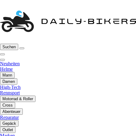
Suchen
Neuheiten
Helme
Mann
Damen
High-Tech
Rennsport
Motorrad & Roller
Cross
Abenteuer
Reparatur
Gepäck
Outlet
Marken