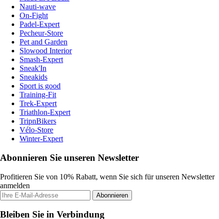
Nauti-wave
On-Fight
Padel-Expert
Pecheur-Store
Pet and Garden
Slowood Interior
Smash-Expert
Sneak'In
Sneakids
Sport is good
Training-Fit
Trek-Expert
Triathlon-Expert
TripnBikers
Vélo-Store
Winter-Expert
Abonnieren Sie unseren Newsletter
Profitieren Sie von 10% Rabatt, wenn Sie sich für unseren Newsletter
anmelden
Abonnieren
Bleiben Sie in Verbindung