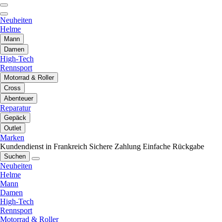
Neuheiten
Helme
Mann
Damen
High-Tech
Rennsport
Motorrad & Roller
Cross
Abenteuer
Reparatur
Gepäck
Outlet
Marken
Kundendienst in Frankreich
Sichere Zahlung
Einfache Rückgabe
Suchen
Neuheiten
Helme
Mann
Damen
High-Tech
Rennsport
Motorrad & Roller