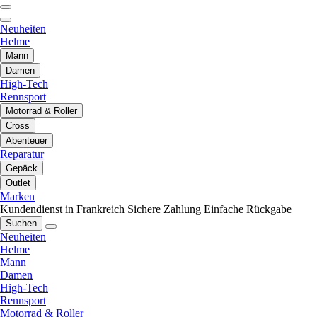
Neuheiten
Helme
Mann
Damen
High-Tech
Rennsport
Motorrad & Roller
Cross
Abenteuer
Reparatur
Gepäck
Outlet
Marken
Kundendienst in Frankreich
Sichere Zahlung
Einfache Rückgabe
Suchen
Neuheiten
Helme
Mann
Damen
High-Tech
Rennsport
Motorrad & Roller