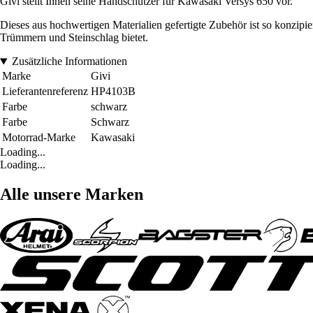
Givi stellt Ihnen seine Handschützer für Kawasaki Versys 650 vor.
Dieses aus hochwertigen Materialien gefertigte Zubehör ist so konzipi
Trümmern und Steinschlag bietet.
Zusätzliche Informationen
Marke
Givi
Lieferantenreferenz
HP4103B
Farbe
schwarz
Farbe
Schwarz
Motorrad-Marke
Kawasaki
Loading...
Loading...
Alle unsere Marken