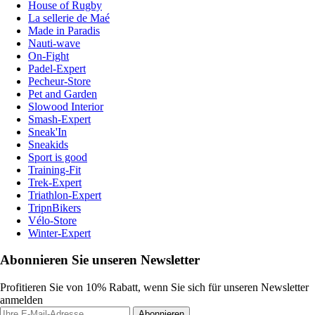
House of Rugby
La sellerie de Maé
Made in Paradis
Nauti-wave
On-Fight
Padel-Expert
Pecheur-Store
Pet and Garden
Slowood Interior
Smash-Expert
Sneak'In
Sneakids
Sport is good
Training-Fit
Trek-Expert
Triathlon-Expert
TripnBikers
Vélo-Store
Winter-Expert
Abonnieren Sie unseren Newsletter
Profitieren Sie von 10% Rabatt, wenn Sie sich für unseren Newsletter
anmelden
Abonnieren