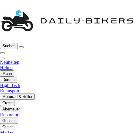
Suchen
Neuheiten
Helme
Mann
Damen
High-Tech
Rennsport
Motorrad & Roller
Cross
Abenteuer
Reparatur
Gepäck
Outlet
Marken