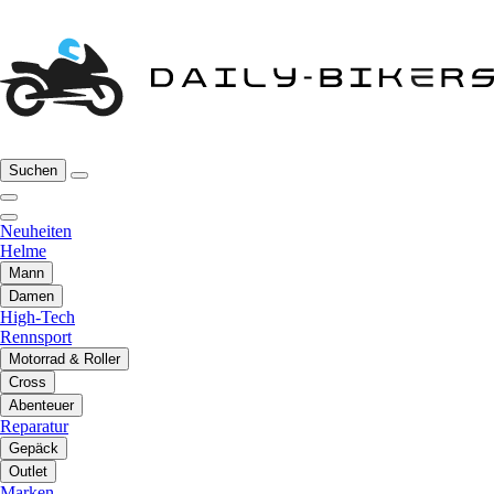
Suchen
Neuheiten
Helme
Mann
Damen
High-Tech
Rennsport
Motorrad & Roller
Cross
Abenteuer
Reparatur
Gepäck
Outlet
Marken