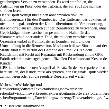
genehmigten Version zu verwenden. Es wird empfohlen, die
Anleitungen im Paket oder die Tutorials, die auf YouTube sichtbar
sind, zu lesen.
Der Auspuff verfügt über einen abnehmbaren dbkiller
(Lärmbegrenzer) für den Rennbetrieb. Das Entfernen des dbkillers ist
nicht nur illegal, sondern der Kunde übernimmt die Verantwortung,
das Motorrad ausschließlich auf der Rennstrecke zu verwenden, ohne
Gepäckträger, ohne Taschenlampe und ohne Halter für das
Nummernschild oder andere Teile, die mit dem verschiedenen
Gaseinlasswinkel in Konflikt stehen könnten, aufgrund der
Umwandlung in die Rennversion. Missbrauch dieser Situation auf der
Straße führt zum Verlust der Garantie des Produkts. Ab dem
Kaufdatum, mit Recht auf Reparatur mit Rücksendung an die GPR-
Fabrik oder den nächstgelegenen offiziellen Distributor auf Kosten des
Kunden.
GPR kann keinen neuen Auspuff als Ersatz für den zu reparierenden
bereitstellen, der Kunde muss akzeptieren, den Originalauspuff wieder
zu montieren oder auf die reguläre Reparaturzeit warten.
Mehr sehenWebdesign und
EntwicklungSoftwareTextverarbeitungssoftwareMehr
sehenEntwicklungswerkzeugeTextverarbeitungssoftwareProgrammie
sehenProgrammierungEntwicklungswerkzeugeTextverarbeitungssoftw
Zusätzliche Informationen