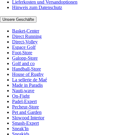
Lieferkosten und Versandoptionen
Hinweis zum Datenschutz
Unsere Geschäfte
Basket-Center
Direct Running
Direct-Volley
Espace Golf
Foot-Store
Galopp-Store
Golf and co
Handball-Store
House of Rugby
La sellerie de Maé
Made in Paradis
Nauti-wave
On-Fight
Padel-Expert
Pecheur-Store
Pet and Garden
Slowood Interior
Smash-Expert
Sneak'In
Sneakids