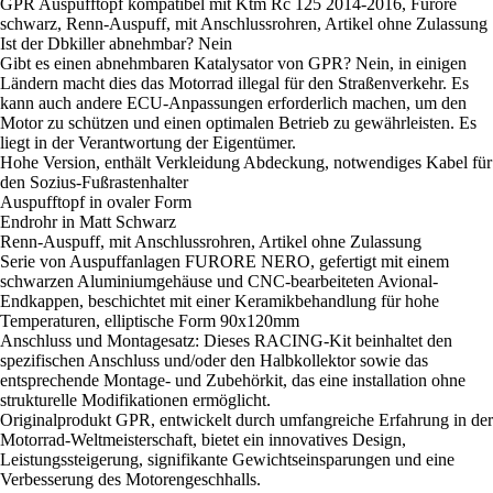
GPR Auspufftopf kompatibel mit Ktm Rc 125 2014-2016, Furore
schwarz, Renn-Auspuff, mit Anschlussrohren, Artikel ohne Zulassung
Ist der Dbkiller abnehmbar? Nein
Gibt es einen abnehmbaren Katalysator von GPR? Nein, in einigen
Ländern macht dies das Motorrad illegal für den Straßenverkehr. Es
kann auch andere ECU-Anpassungen erforderlich machen, um den
Motor zu schützen und einen optimalen Betrieb zu gewährleisten. Es
liegt in der Verantwortung der Eigentümer.
Hohe Version, enthält Verkleidung Abdeckung, notwendiges Kabel für
den Sozius-Fußrastenhalter
Auspufftopf in ovaler Form
Endrohr in Matt Schwarz
Renn-Auspuff, mit Anschlussrohren, Artikel ohne Zulassung
Serie von Auspuffanlagen FURORE NERO, gefertigt mit einem
schwarzen Aluminiumgehäuse und CNC-bearbeiteten Avional-
Endkappen, beschichtet mit einer Keramikbehandlung für hohe
Temperaturen, elliptische Form 90x120mm
Anschluss und Montagesatz: Dieses RACING-Kit beinhaltet den
spezifischen Anschluss und/oder den Halbkollektor sowie das
entsprechende Montage- und Zubehörkit, das eine installation ohne
strukturelle Modifikationen ermöglicht.
Originalprodukt GPR, entwickelt durch umfangreiche Erfahrung in der
Motorrad-Weltmeisterschaft, bietet ein innovatives Design,
Leistungssteigerung, signifikante Gewichtseinsparungen und eine
Verbesserung des Motorengeschhalls.