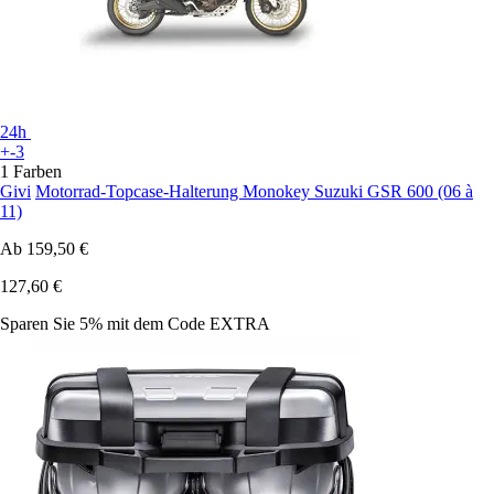
24h
+-3
1 Farben
Givi
Motorrad-Topcase-Halterung Monokey Suzuki GSR 600 (06 à
11)
Ab
159,50 €
127,60 €
Sparen Sie 5%
mit dem Code
EXTRA