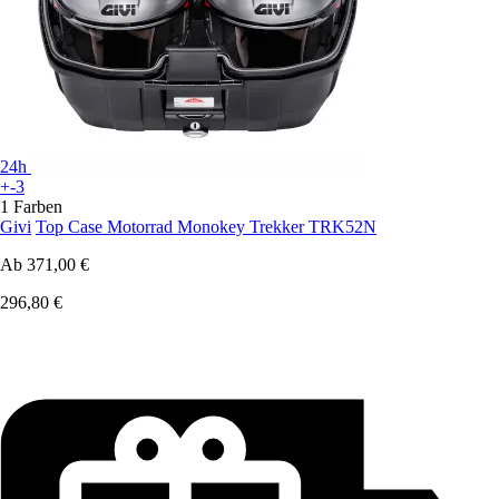
24h
+-3
1 Farben
Givi
Top Case Motorrad Monokey Trekker TRK52N
Ab
371,00 €
296,80 €