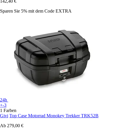
142,40 €
Sparen Sie 5%
mit dem Code
EXTRA
24h
+-3
1 Farben
Givi
Top Case Motorrad Monokey Trekker TRK52B
Ab
279,00 €