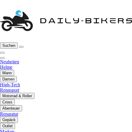
Suchen
Neuheiten
Helme
Mann
Damen
High-Tech
Rennsport
Motorrad & Roller
Cross
Abenteuer
Reparatur
Gepäck
Outlet
Marken