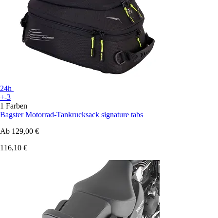
24h
+-3
1 Farben
Bagster
Motorrad-Tankrucksack signature tabs
Ab
129,00 €
116,10 €