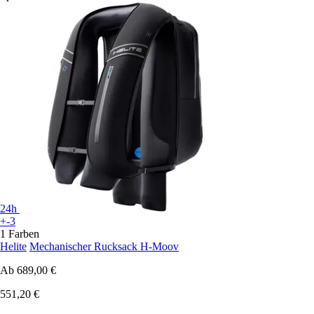
24h
+-3
1 Farben
Helite
Mechanischer Rucksack H-Moov
Ab
689,00 €
551,20 €