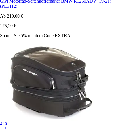
Givi
Motorrad-Seitenkofferhalter BMW R1250ADV (19-21)
(PL5112)
Ab
219,00 €
175,20 €
Sparen Sie 5%
mit dem Code
EXTRA
24h
+-3