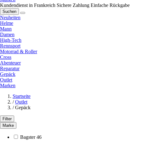
Kundendienst in Frankreich
Sichere Zahlung
Einfache Rückgabe
Suchen
Neuheiten
Helme
Mann
Damen
High-Tech
Rennsport
Motorrad & Roller
Cross
Abenteuer
Reparatur
Gepäck
Outlet
Marken
Startseite
/
Outlet
/
Gepäck
Filter
Marke
Bagster
46