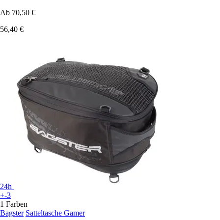
Ab
70,50 €
56,40 €
24h
+-3
1 Farben
Bagster
Satteltasche Gamer