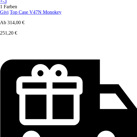
+-3
1 Farben
Givi
Top Case V47N Monokey
Ab
314,00 €
251,20 €