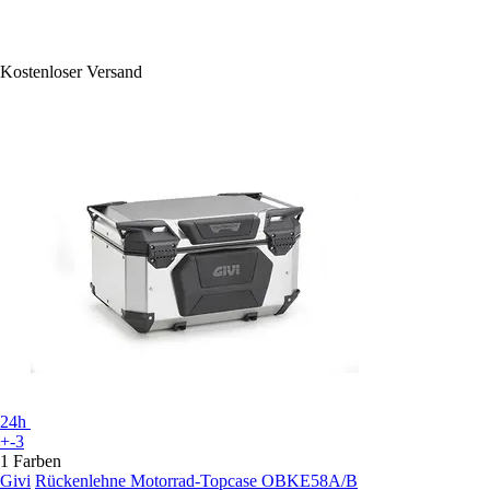
Kostenloser Versand
24h
+-3
1 Farben
Givi
Rückenlehne Motorrad-Topcase OBKE58A/B