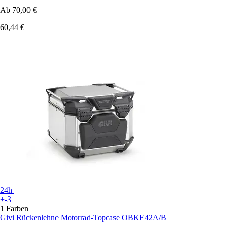
Ab
70,00 €
60,44 €
24h
+-3
1 Farben
Givi
Rückenlehne Motorrad-Topcase OBKE42A/B