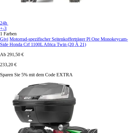
24h
+-3
1 Farben
Givi
Motorrad-spezifischer Seitenkofferträger Pl One Monokeycam-
Side Honda Crf 1100L Africa Twin (20 À 21)
Ab
291,50 €
233,20 €
Sparen Sie 5%
mit dem Code
EXTRA