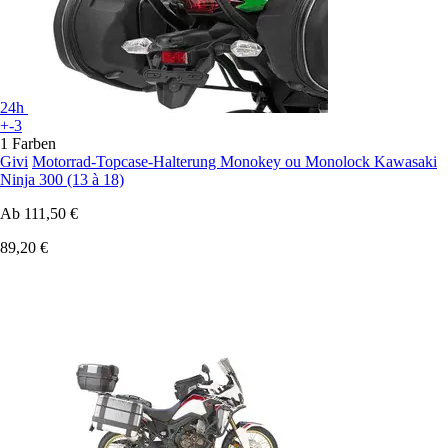
24h
+-3
1 Farben
Givi
Motorrad-Topcase-Halterung Monokey ou Monolock Kawasaki
Ninja 300 (13 à 18)
Ab
111,50 €
89,20 €