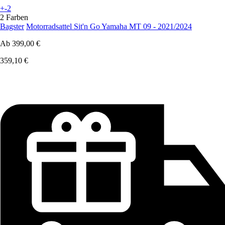
+-2
2 Farben
Bagster
Motorradsattel Sit'n Go Yamaha MT 09 - 2021/2024
Ab
399,00 €
359,10 €