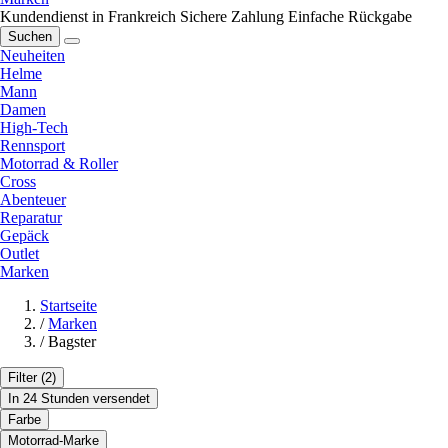
Kundendienst in Frankreich
Sichere Zahlung
Einfache Rückgabe
Suchen
Neuheiten
Helme
Mann
Damen
High-Tech
Rennsport
Motorrad & Roller
Cross
Abenteuer
Reparatur
Gepäck
Outlet
Marken
Startseite
/
Marken
/
Bagster
Filter
(2)
In 24 Stunden versendet
Farbe
Motorrad-Marke