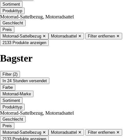
Sortiment
Produkttyp
Motorrad-Sattelbezug, Motorradsattel
Geschlecht
Preis
Motorrad-Sattelbezug
✕
Motorradsattel
✕
Filter entfernen
✕
2133 Produkte anzeigen
Bagster
Filter
(2)
In 24 Stunden versendet
Farbe
Motorrad-Marke
Sortiment
Produkttyp
Motorrad-Sattelbezug, Motorradsattel
Geschlecht
Preis
Motorrad-Sattelbezug
✕
Motorradsattel
✕
Filter entfernen
✕
2133 Produkte anzeigen