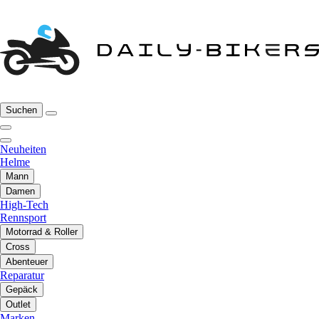
Suchen
Neuheiten
Helme
Mann
Damen
High-Tech
Rennsport
Motorrad & Roller
Cross
Abenteuer
Reparatur
Gepäck
Outlet
Marken