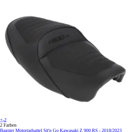
+-2
2 Farben
Bagster
Motorradsattel Sit'n Go Kawasaki Z 900 RS - 2018/2023