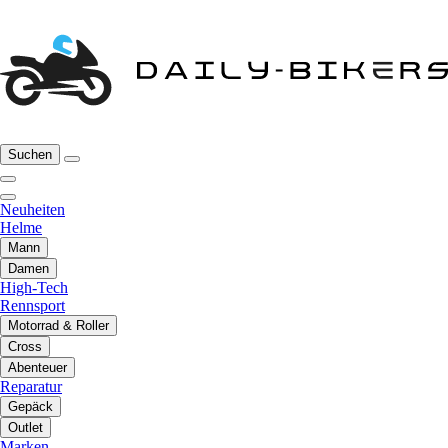
Suchen
Neuheiten
Helme
Mann
Damen
High-Tech
Rennsport
Motorrad & Roller
Cross
Abenteuer
Reparatur
Gepäck
Outlet
Marken