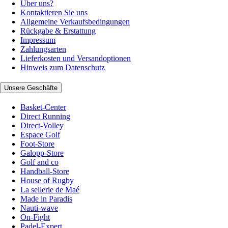
Über uns?
Kontaktieren Sie uns
Allgemeine Verkaufsbedingungen
Rückgabe & Erstattung
Impressum
Zahlungsarten
Lieferkosten und Versandoptionen
Hinweis zum Datenschutz
Unsere Geschäfte
Basket-Center
Direct Running
Direct-Volley
Espace Golf
Foot-Store
Galopp-Store
Golf and co
Handball-Store
House of Rugby
La sellerie de Maé
Made in Paradis
Nauti-wave
On-Fight
Padel-Expert