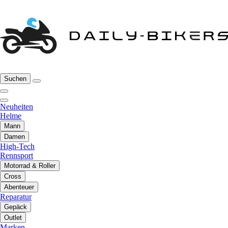
Suchen
Neuheiten
Helme
Mann
Damen
High-Tech
Rennsport
Motorrad & Roller
Cross
Abenteuer
Reparatur
Gepäck
Outlet
Marken