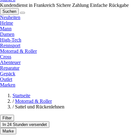
Kundendienst in Frankreich
Sichere Zahlung
Einfache Rückgabe
Suchen
Neuheiten
Helme
Mann
Damen
High-Tech
Rennsport
Motorrad & Roller
Cross
Abenteuer
Reparatur
Gepäck
Outlet
Marken
Startseite
/
Motorrad & Roller
/
Sattel und Rückenlehnen
Filter
In 24 Stunden versendet
Marke