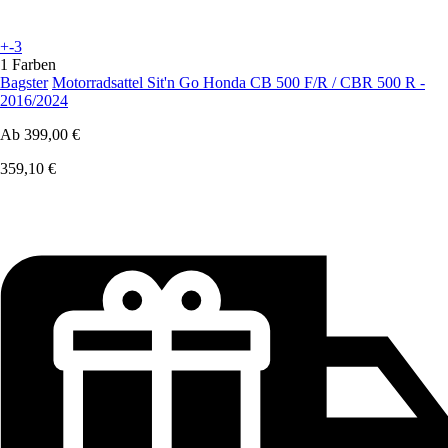
+-3
1 Farben
Bagster
Motorradsattel Sit'n Go Honda CB 500 F/R / CBR 500 R -
2016/2024
Ab
399,00 €
359,10 €