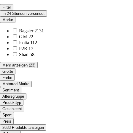
Filter
In 24 Stunden versendet
Marke
Bagster
2131
Givi
22
Isotta
112
P2R
17
Shad
58
Mehr anzeigen
(23)
Größe
Farbe
Motorrad-Marke
Sortiment
Altersgruppe
Produkttyp
Geschlecht
Sport
Preis
2683 Produkte anzeigen