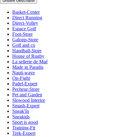
Unsere Geschäfte
Basket-Center
Direct Running
Direct-Volley
Espace Golf
Foot-Store
Galopp-Store
Golf and co
Handball-Store
House of Rugby
La sellerie de Maé
Made in Paradis
Nauti-wave
On-Fight
Padel-Expert
Pecheur-Store
Pet and Garden
Slowood Interior
Smash-Expert
Sneak'In
Sneakids
Sport is good
Training-Fit
Trek-Expert