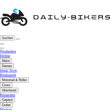
Suchen
Neuheiten
Helme
Mann
Damen
High-Tech
Rennsport
Motorrad & Roller
Cross
Abenteuer
Reparatur
Gepäck
Outlet
Marken