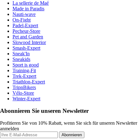
La sellerie de Maé
Made in Paradis
Nauti-wave
On-Fight
Padel-Expert
Pecheur-Store
Pet and Garden
Slowood Interior
Smash-Expert
Sneak'In
Sneakids
Sport is good
Training-Fit
Trek-Expert
Triathlon-Expert
TripnBikers
Vélo-Store
Winter-Expert
Abonnieren Sie unseren Newsletter
Profitieren Sie von 10% Rabatt, wenn Sie sich für unseren Newsletter
anmelden
Abonnieren