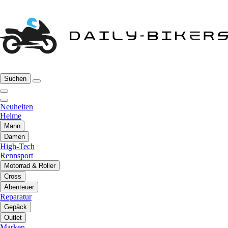
Suchen
Neuheiten
Helme
Mann
Damen
High-Tech
Rennsport
Motorrad & Roller
Cross
Abenteuer
Reparatur
Gepäck
Outlet
Marken