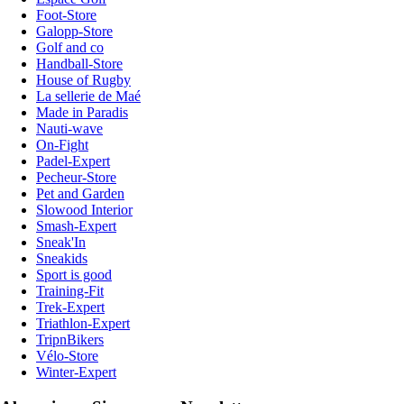
Foot-Store
Galopp-Store
Golf and co
Handball-Store
House of Rugby
La sellerie de Maé
Made in Paradis
Nauti-wave
On-Fight
Padel-Expert
Pecheur-Store
Pet and Garden
Slowood Interior
Smash-Expert
Sneak'In
Sneakids
Sport is good
Training-Fit
Trek-Expert
Triathlon-Expert
TripnBikers
Vélo-Store
Winter-Expert