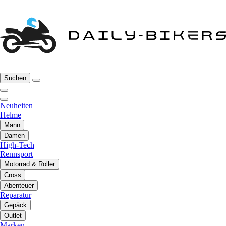
Suchen
Neuheiten
Helme
Mann
Damen
High-Tech
Rennsport
Motorrad & Roller
Cross
Abenteuer
Reparatur
Gepäck
Outlet
Marken