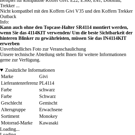
Beispiel für kompatible Koffer Givi: E22, E360, E41, Dolomiti,
Trekker ...
Nicht kompatibel mit den Koffern Givi V35 und den Koffern Trekker
Outback
Info:
Kann auch ohne den Topcase-Halter SR4114 montiert werden,
wenn Sie das 4114KIT verwenden/ Um die beste Sichtbarkeit der
hinteren Blinker zu gewährleisten, müssen Sie das IN4114KIT
erwerben
Unverbindliches Foto zur Veranschaulichung
Unsere technische Abteilung steht Ihnen für weitere Informationen
gerne zur Verfügung.
Zusätzliche Informationen
Marke
Givi
Lieferantenreferenz
PL4114
Farbe
schwarz
Farbe
Schwarz
Geschlecht
Gemischt
Altersgruppe
Erwachsene
Sortiment
Monokey
Motorrad-Marke
Kawasaki
Loading...
Loading...