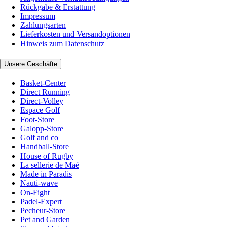
Rückgabe & Erstattung
Impressum
Zahlungsarten
Lieferkosten und Versandoptionen
Hinweis zum Datenschutz
Unsere Geschäfte
Basket-Center
Direct Running
Direct-Volley
Espace Golf
Foot-Store
Galopp-Store
Golf and co
Handball-Store
House of Rugby
La sellerie de Maé
Made in Paradis
Nauti-wave
On-Fight
Padel-Expert
Pecheur-Store
Pet and Garden