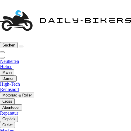
Suchen
Neuheiten
Helme
Mann
Damen
High-Tech
Rennsport
Motorrad & Roller
Cross
Abenteuer
Reparatur
Gepäck
Outlet
Marken