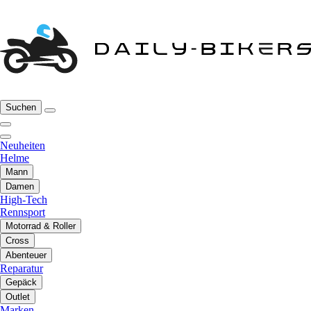
Suchen
Neuheiten
Helme
Mann
Damen
High-Tech
Rennsport
Motorrad & Roller
Cross
Abenteuer
Reparatur
Gepäck
Outlet
Marken