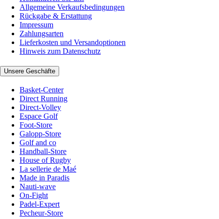
Allgemeine Verkaufsbedingungen
Rückgabe & Erstattung
Impressum
Zahlungsarten
Lieferkosten und Versandoptionen
Hinweis zum Datenschutz
Unsere Geschäfte
Basket-Center
Direct Running
Direct-Volley
Espace Golf
Foot-Store
Galopp-Store
Golf and co
Handball-Store
House of Rugby
La sellerie de Maé
Made in Paradis
Nauti-wave
On-Fight
Padel-Expert
Pecheur-Store