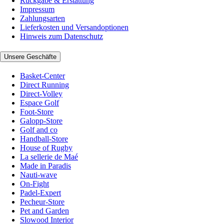
Rückgabe & Erstattung
Impressum
Zahlungsarten
Lieferkosten und Versandoptionen
Hinweis zum Datenschutz
Unsere Geschäfte
Basket-Center
Direct Running
Direct-Volley
Espace Golf
Foot-Store
Galopp-Store
Golf and co
Handball-Store
House of Rugby
La sellerie de Maé
Made in Paradis
Nauti-wave
On-Fight
Padel-Expert
Pecheur-Store
Pet and Garden
Slowood Interior