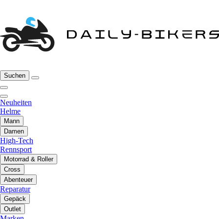
Suchen
Neuheiten
Helme
Mann
Damen
High-Tech
Rennsport
Motorrad & Roller
Cross
Abenteuer
Reparatur
Gepäck
Outlet
Marken