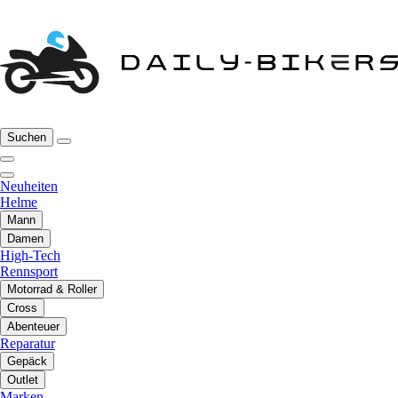
Suchen
Neuheiten
Helme
Mann
Damen
High-Tech
Rennsport
Motorrad & Roller
Cross
Abenteuer
Reparatur
Gepäck
Outlet
Marken