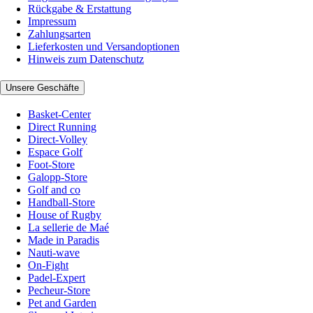
Rückgabe & Erstattung
Impressum
Zahlungsarten
Lieferkosten und Versandoptionen
Hinweis zum Datenschutz
Unsere Geschäfte
Basket-Center
Direct Running
Direct-Volley
Espace Golf
Foot-Store
Galopp-Store
Golf and co
Handball-Store
House of Rugby
La sellerie de Maé
Made in Paradis
Nauti-wave
On-Fight
Padel-Expert
Pecheur-Store
Pet and Garden