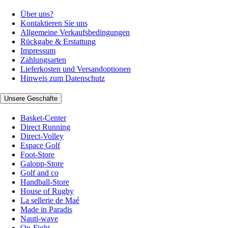
Über uns?
Kontaktieren Sie uns
Allgemeine Verkaufsbedingungen
Rückgabe & Erstattung
Impressum
Zahlungsarten
Lieferkosten und Versandoptionen
Hinweis zum Datenschutz
Unsere Geschäfte
Basket-Center
Direct Running
Direct-Volley
Espace Golf
Foot-Store
Galopp-Store
Golf and co
Handball-Store
House of Rugby
La sellerie de Maé
Made in Paradis
Nauti-wave
On-Fight