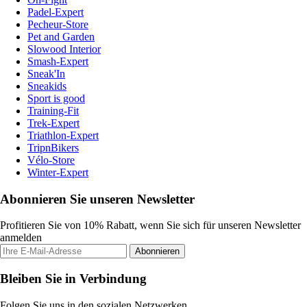
Padel-Expert
Pecheur-Store
Pet and Garden
Slowood Interior
Smash-Expert
Sneak'In
Sneakids
Sport is good
Training-Fit
Trek-Expert
Triathlon-Expert
TripnBikers
Vélo-Store
Winter-Expert
Abonnieren Sie unseren Newsletter
Profitieren Sie von 10% Rabatt, wenn Sie sich für unseren Newsletter
anmelden
Abonnieren
Bleiben Sie in Verbindung
Folgen Sie uns in den sozialen Netzwerken