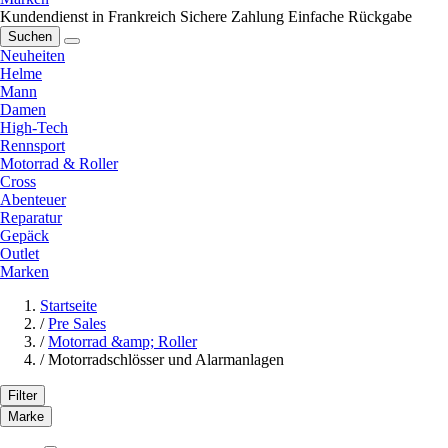
Kundendienst in Frankreich
Sichere Zahlung
Einfache Rückgabe
Suchen
Neuheiten
Helme
Mann
Damen
High-Tech
Rennsport
Motorrad & Roller
Cross
Abenteuer
Reparatur
Gepäck
Outlet
Marken
Startseite
/
Pre Sales
/
Motorrad &amp; Roller
/
Motorradschlösser und Alarmanlagen
Filter
Marke