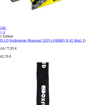
24h
+-3
1 Farben
D.I.D
Rollenkette Motorrad 520Vx3(B&B) X 82 Mail. Fj
Ab
77,95 €
43,76 €