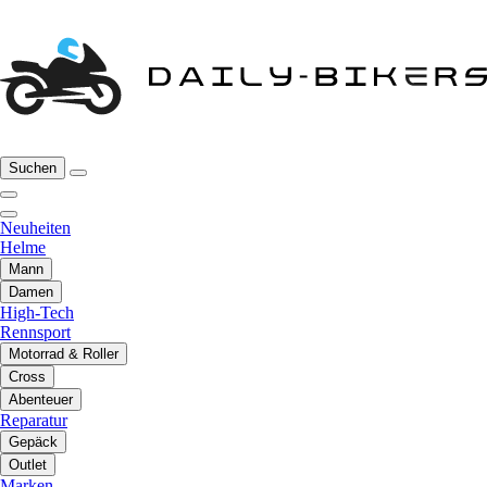
Suchen
Neuheiten
Helme
Mann
Damen
High-Tech
Rennsport
Motorrad & Roller
Cross
Abenteuer
Reparatur
Gepäck
Outlet
Marken