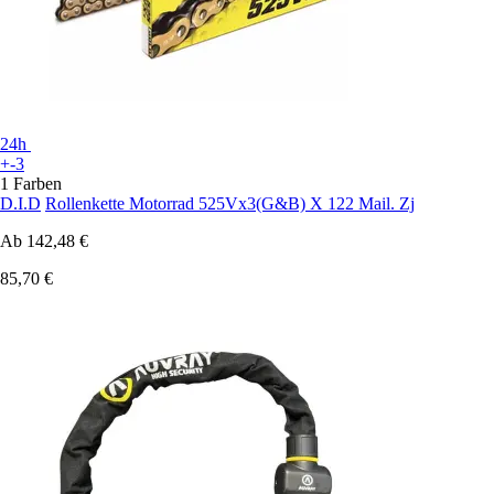
24h
+-3
1 Farben
D.I.D
Rollenkette Motorrad 525Vx3(G&B) X 122 Mail. Zj
Ab
142,48 €
85,70 €